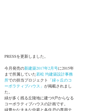
PRESSを更新しました。
今月発売の
新建築2017年2月号
に2015年
まで所属していた
若松 均建築設計事務
所
での担当プロジェクト
「緑ヶ丘のコ
ーポラティブハウス」
が掲載されまし
た。
緑が多く残る丘陵地に建つ9戸からなる
コーポラティブハウスの計画です。
緑豊かな大きな中庭と各住戸の専用テ