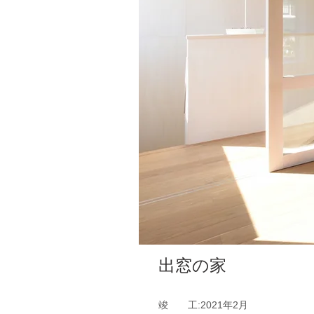
出窓の家
竣 工:2021年2
月