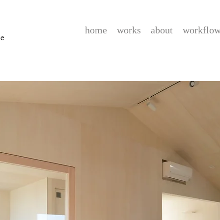
home
works
about
workflo
ce