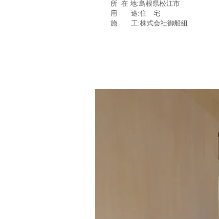
所 在 地:島根県松江市
用 途:住 宅
施 工:株式会社御船組