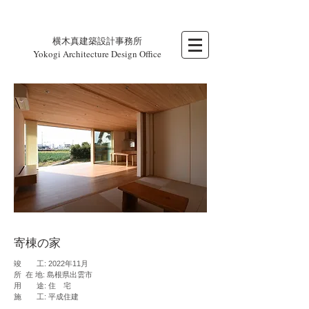
横木真建築設計事務所
Yokogi Architecture Design Office
寄棟の家
竣 工: 2022年11月
所 在 地: 島根県出雲市
用 途: 住 宅
施 工: 平成住建