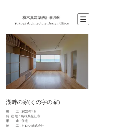
横木真建築設計事務所
Yokogi Architecture Design Office
湖畔の家(くの字の家)
竣 工 : 2026年4
月
所 在 地 : 島根県松江市
用 途 : 住宅
施 工 :
ヒロシ株式会社