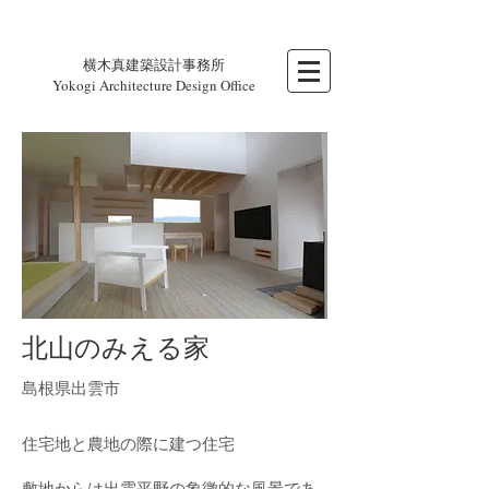
横木真建築設計事務所
Yokogi Architecture Design Office
北山のみえる家
島根県出雲市
住宅地と農地の際に建つ住宅
敷地からは出雲平野の象徴的な風景であ